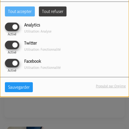
matin, dans "Judaïsme et
Tout accepter
Tout refuser
Spiritualité". Avec Nehama
Analytics
Tawil (14/07/2026)
Utilisation: Analyse
Activé
Twitter
Utilisation: Fonctionnalité
Activé
Facebook
Presqu'en direct du Festival
Utilisation: Fonctionnalité
Activé
d'Avignon. Avec Gérard Cherki
(14/07/2026)
Propulsé par Orejime
Sauvegarder