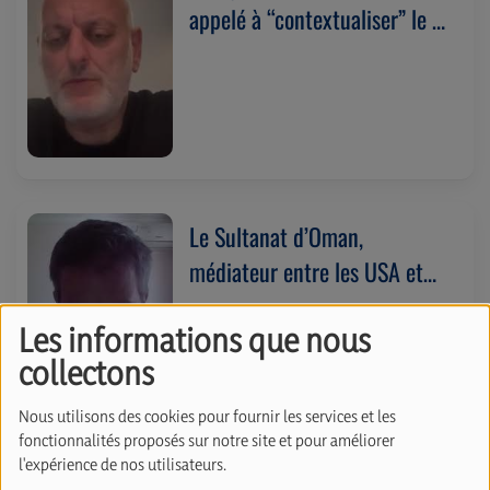
appelé à “contextualiser” le 7
octobre, a reçu un prix à
l’ULB. Avec Joël Rubinfeld
(14/07/2026)
Le Sultanat d’Oman,
médiateur entre les USA et
l’Iran. Avec Tigrane Yegavian
Les informations que nous
collectons
Nous utilisons des cookies pour fournir les services et les
fonctionnalités proposés sur notre site et pour améliorer
l'expérience de nos utilisateurs.
On parle des 9 jours, ce