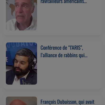
ravitailleurs américains
présents en Israël a sur les
voyageurs israéliens ? Avec
Dan Catarivas (15/07/2026)
Conférence de “l'ARIS”,
l’alliance de rabbins qui
officient dans des pays
musulmans. Avec Israël Uzan
(14/07/2026)
François Dubuisson, qui avait