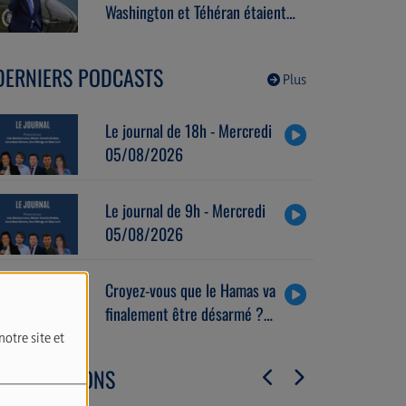
Washington et Téhéran étaient
actuellement engagés dans des
pourparlers.
DERNIERS PODCASTS
Plus
Le journal de 18h - Mercredi
05/08/2026
Le journal de 9h - Mercredi
05/08/2026
Croyez-vous que le Hamas va
finalement être désarmé ?
Avec Raphaël Jerusalmy
notre site et
(04/08/2026)
LES ÉMISSIONS