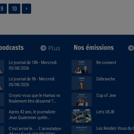
9
10
>
podcasts
Nos émissions
Plus
Le journal de 18h - Mercredi
Re-connect
05/08/2026
Débranche
Le journal de 9h - Mercredi
05/08/2026
Cup of Jew
Croyez-vous que le Hamas va
finalement être désarmé ?
Avec Raphaël Jerusalmy
Let's UEJB
Après 42 ans, le journaliste
(04/08/2026)
Jean Quatremer quitte
"Libération" pour "Marianne".
Les Rendez-Vous du
C'est arrivé le... - L'arrestation
Avec Jean Quatremer