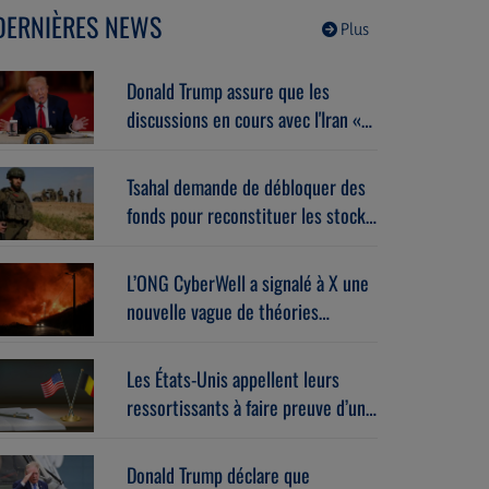
déjà. Avec Miri Maman
DERNIÈRES NEWS
(04/08/2026)
Plus
Donald Trump assure que les
discussions en cours avec l'Iran «
se déroulent très bien ».
Tsahal demande de débloquer des
fonds pour reconstituer les stocks
de munitions et d’équipements de
l’armée.
L’ONG CyberWell a signalé à X une
nouvelle vague de théories
complotistes antisémites.
Les États-Unis appellent leurs
ressortissants à faire preuve d’une
“vigilance accrue” en se rendant en
Belgique.
Donald Trump déclare que