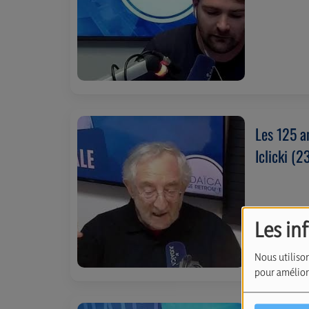
Les 125 a
Iclicki (
Les in
Nous utilison
pour améliore