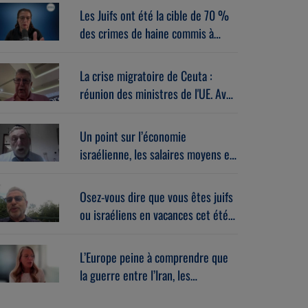
Les Juifs ont été la cible de 70 %
des crimes de haine commis à
New-York en juillet 2026. Avec
Sébastien Lévi (05/08/2026)
La crise migratoire de Ceuta :
réunion des ministres de l'UE. Avec
Alberto Toscano (05/08/2026)
Un point sur l’économie
israélienne, les salaires moyens et
la high-tech. Avec Daniel
Guggenheim (05/08/2026)
Osez-vous dire que vous êtes juifs
ou israéliens en vacances cet été ?
Avec Laurent Gahnassia
(05/08/2026)
L’Europe peine à comprendre que
la guerre entre l’Iran, les
islamistes et Israël la concerne