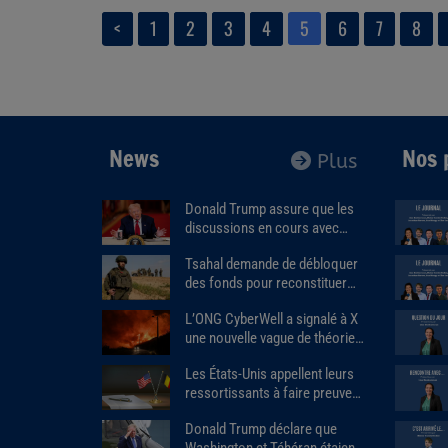
<
1
2
3
4
5
6
7
8
News
Nos 
Plus
Donald Trump assure que les
discussions en cours avec
l'Iran « se déroulent très bien ».
Tsahal demande de débloquer
des fonds pour reconstituer
les stocks de munitions et
L’ONG CyberWell a signalé à X
d’équipements de l’armée.
une nouvelle vague de théories
complotistes antisémites.
Les États-Unis appellent leurs
ressortissants à faire preuve
d’une “vigilance accrue” en se
Donald Trump déclare que
rendant en Belgique.