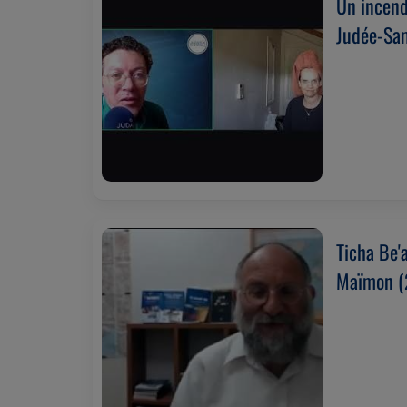
Un incend
Judée-Sam
Ticha Be'
Maïmon (