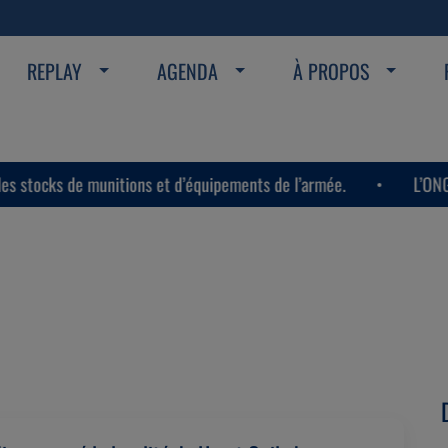
REPLAY
AGENDA
À PROPOS
t d’équipements de l’armée.
L’ONG CyberWell a signalé à X