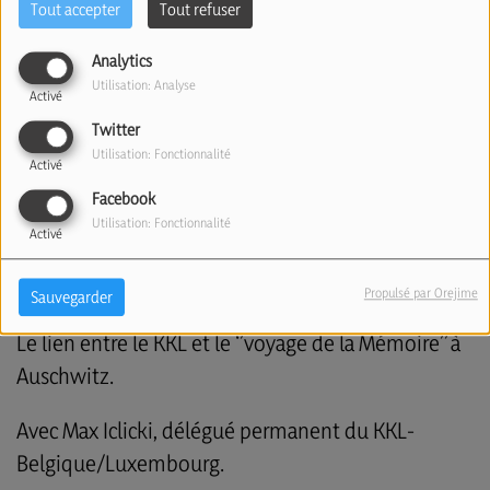
Tout accepter
Tout refuser
Analytics
Utilisation: Analyse
Activé
Twitter
Utilisation: Fonctionnalité
Activé
Facebook
Utilisation: Fonctionnalité
Activé
Propulsé par Orejime
Sauvegarder
Le lien entre le KKL et le ‘’voyage de la Mémoire’’ à
Auschwitz.
Avec Max Iclicki, délégué permanent du KKL-
Belgique/Luxembourg.