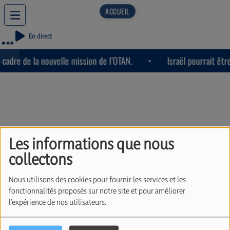
En direct
adre de la nouvelle mission de l’OTAN.
Israël pourrait être
Les informations que nous
Le lien entre le KKL et le
collectons
‘’voyage de la Mémoire’’
Nous utilisons des cookies pour fournir les services et les
à Auschwitz. Avec Max
fonctionnalités proposés sur notre site et pour améliorer
Iclicki (27/03/2025)
l'expérience de nos utilisateurs.