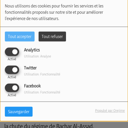
Nous utilisons des cookies pour fournir les services et les
fonctionnalités proposés sur notre site et pour améliorer
l'expérience de nos utilisateurs.
Tout accepter
Tout refuser
Analytics
Utilisation: Analyse
Activé
Twitter
Utilisation: Fonctionnalité
Activé
Facebook
Utilisation: Fonctionnalité
Activé
La visite du Président Macron en Syrie ne passe pas
inaperçue.
C’est la première fois qu’un dirigeant
Propulsé par Orejime
Sauvegarder
d’un grand pays européen se rend à Damas depuis
la chute du régime de Bachar Al-Assad.