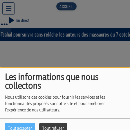
En direct
Tsahal poursuivra sans relâche les auteurs des massacres du 7 octobr
Les informations que nous
La chronique du Keren
collectons
Hayessod. Avec
Nous utilisons des cookies pour fournir les services et les
Dominique Goldberg.
fonctionnalités proposés sur notre site et pour améliorer
l'expérience de nos utilisateurs.
(15/05/2026)
Tout accepter
Tout refuser