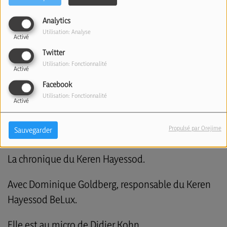
Analytics
Utilisation: Analyse
Activé
Twitter
Utilisation: Fonctionnalité
Activé
Facebook
Utilisation: Fonctionnalité
Activé
Propulsé par Orejime
Sauvegarder
La chronique du Keren Hayessod.
Avec Dominique Goldberg, responsable du Keren
Hayessod BeLux.
Elle est au micro de Didier Kohn.