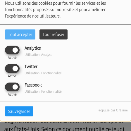
Nous utilisons des cookies pour fournir les services et les
fonctionnalités proposés sur notre site et pour améliorer
l'expérience de nos utilisateurs.
Tout accepter
Tout refuser
Analytics
Utilisation: Analyse
Activé
Twitter
Utilisation: Fonctionnalité
Activé
Facebook
Utilisation: Fonctionnalité
Activé
Un nouveau rapport publié par "Combat
Propulsé par Orejime
Antisemitism Movement" révèle une forte
Sauvegarder
augmentation des actes antisémites en Europe et
aux États-Unis.
Selon ce document publié ce jeudi,