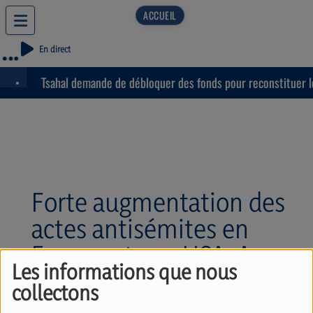
En direct
Tsahal demande de débloquer des fonds pour reconstituer les
Forte augmentation des
actes antisémites en
Europe et aux USA. Avec
Les informations que nous
David Benaym
collectons
(15/05/2026)