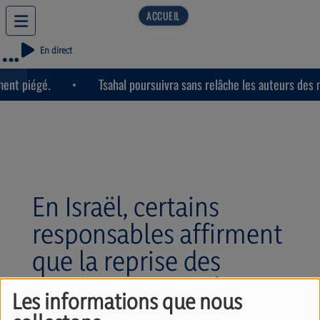
En direct
ent piégé.
Tsahal poursuivra sans relâche les auteurs des m
En Israël, certains
responsables affirment
que la reprise des
combats contre l’Iran
Les informations que nous
est inéluctable. Avec