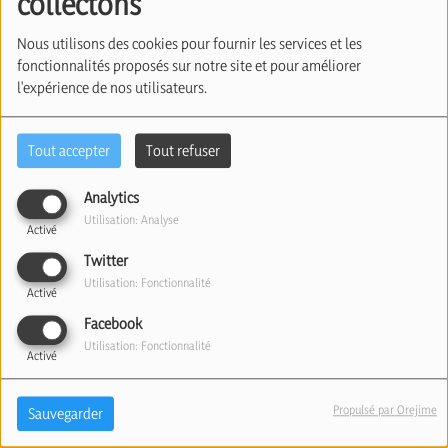
collectons
Stephan Goldin
Nous utilisons des cookies pour fournir les services et les
(20/05/2026)
fonctionnalités proposés sur notre site et pour améliorer
l'expérience de nos utilisateurs.
Tout accepter
Tout refuser
Analytics
Utilisation: Analyse
Activé
Twitter
Utilisation: Fonctionnalité
Activé
Facebook
Utilisation: Fonctionnalité
Activé
Propulsé par Orejime
Sauvegarder
En Israël, certains responsables sécuritaires