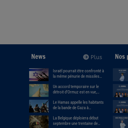
News
Nos 
Plus
Israël pourrait être confronté à
la même pénurie de missiles
que les États-Unis.
Un accord temporaire sur le
détroit d’Ormuz est en vue,
Donald Trump estime que « la
Le Hamas appelle les habitants
guerre prendra bientôt fin ».
de la bande de Gaza à
assassiner les responsables
La Belgique déploiera début
des milices armées soutenues
septembre une trentaine de
par Israël.