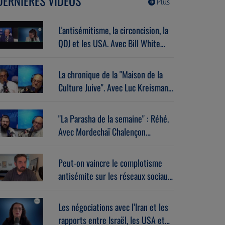
DERNIÈRES VIDÉOS
Plus
L'antisémitisme, la circoncision, la
QDJ et les USA. Avec Bill White
(07/07/2026)
La chronique de la "Maison de la
Culture Juive". Avec Luc Kreisman
(07/07/2026)
"La Parasha de la semaine" : Réhé.
Avec Mordechaï Chalençon
(07/07/2026)
Peut-on vaincre le complotisme
antisémite sur les réseaux sociaux
? Avec Stéphane Zibi
(06/08/2026)
Les négociations avec l’Iran et les
rapports entre Israël, les USA et