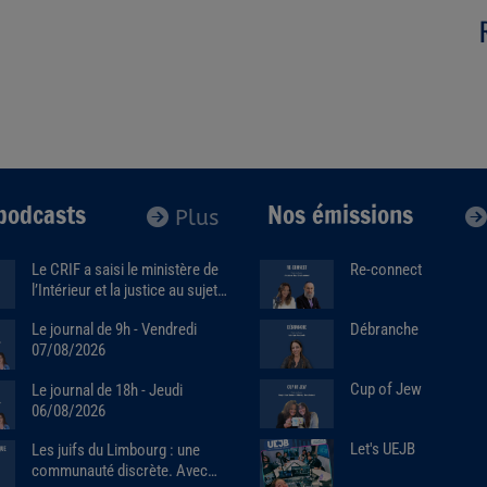
podcasts
Nos émissions
Plus
Le CRIF a saisi le ministère de
Re-connect
l’Intérieur et la justice au sujet
de la marque Sa7ten. Avec
Débranche
Le journal de 9h - Vendredi
Robert Ejnes (07/07/2026)
07/08/2026
Cup of Jew
Le journal de 18h - Jeudi
06/08/2026
Let's UEJB
Les juifs du Limbourg : une
communauté discrète. Avec