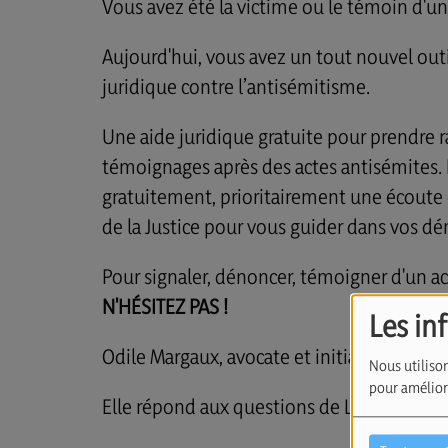
Vous avez été la victime ou le témoin d'un
Aujourd'hui, vous avez un tout nouvel outil
juridique contre l’antisémitisme.
Une aide juridique gratuite pour prendre 
témoignages après des actes antisémites. 
gratuitement, prioritairement une écout
de la Justice pour vous guider dans vos d
Pour signaler, dénoncer, témoigner d'un ac
N'HÉSITEZ PAS !
Les in
Odile Margaux, avocate et initiatrice de ce
Nous utilison
pour améliore
Elle répond aux questions de Lise Benke