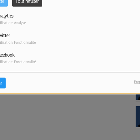
ter
Tout refuser
nalytics
ilisation: Analyse
witter
ilisation: Fonctionnalité
acebook
ilisation: Fonctionnalité
Pro
r