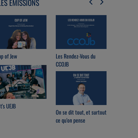
LES ÉMISSIONS
p of Jew
Les Rendez-Vous du
Chabat che
CCOJB
t's UEJB
Radio Brit
On se dit tout, et surtout
ce qu'on pense