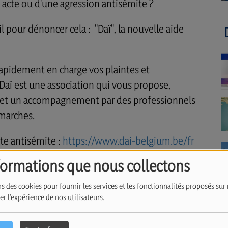
 acte ou d'une agression antisémite ?
 pour dénoncer cela : "Daï", la nouvelle aide
rapidement en charge vos plaintes et
Daï est une association qui vous propose,
e et un accompagnement par des professionnels
émarches.
te antisémite :
https://www.dai-belgium.be/fr
formations que nous collectons
 projet, nous explique tout
s des cookies pour fournir les services et les fonctionnalités proposés sur 
r l'expérience de nos utilisateurs.
moun.