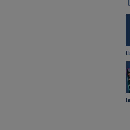
Re-connect
Cu
Le
Débranche