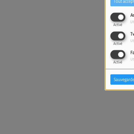
Tout accep
A
Ut
Activé
T
Ut
Activé
F
Ut
Activé
Sauvegarde