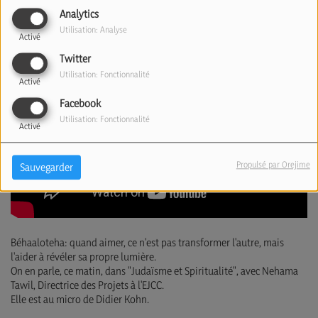
Analytics
Utilisation: Analyse
Activé
Twitter
Utilisation: Fonctionnalité
Activé
Facebook
Utilisation: Fonctionnalité
Activé
Propulsé par Orejime
Sauvegarder
Béhaaloteha: quand aimer, ce n'est pas transformer l'autre, mais
l'aider à révéler sa propre lumière.
On en parle, ce matin, dans "Judaïsme et Spiritualité", avec Nehama
Tawil, Directrice des Projets à l'EJCC.
Elle est au micro de Didier Kohn.