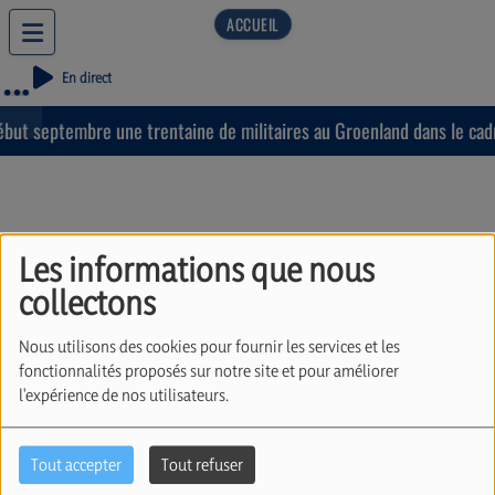
En direct
but septembre une trentaine de militaires au Groenland dans le cadre
Les informations que nous
collectons
Béhaaloteha: quand
aimer, c'est aider à
Nous utilisons des cookies pour fournir les services et les
fonctionnalités proposés sur notre site et pour améliorer
révéler sa propre
l'expérience de nos utilisateurs.
lumière. Avec Nehama
Tout accepter
Tout refuser
Tawil (02/06/2026)