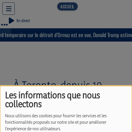
En direct
 temporaire sur le détroit d’Ormuz est en vue, Donald Trump estime q
À Toronto, depuis 10
jours, Estie, une
Les informations que nous
collectons
adolescente juive de 14
ans, a disparu. Avec
Nous utilisons des cookies pour fournir les services et les
fonctionnalités proposés sur notre site et pour améliorer
Julien Corona
l'expérience de nos utilisateurs.