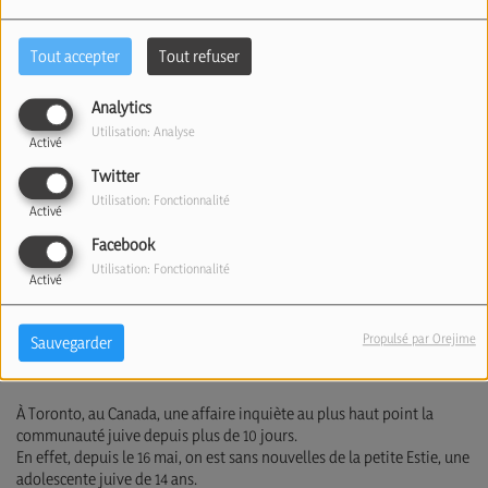
(27/05/2026)
Tout accepter
Tout refuser
Analytics
Utilisation: Analyse
Activé
Twitter
Utilisation: Fonctionnalité
Activé
Facebook
Utilisation: Fonctionnalité
Activé
Propulsé par Orejime
Sauvegarder
À Toronto, au Canada, une affaire inquiète au plus haut point la
communauté juive depuis plus de 10 jours.
En effet, depuis le 16 mai, on est sans nouvelles de la petite Estie, une
adolescente juive de 14 ans.