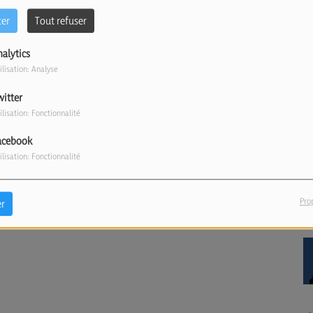
ter
Tout refuser
nalytics
ilisation: Analyse
witter
ilisation: Fonctionnalité
acebook
ilisation: Fonctionnalité
Pro
r