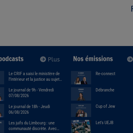
podcasts
Nos émissions
Plus
Le CRIF a saisi le ministère de
Re-connect
l’Intérieur et la justice au sujet
de la marque Sa7ten. Avec
Débranche
Le journal de 9h - Vendredi
Robert Ejnes (07/07/2026)
07/08/2026
Cup of Jew
Le journal de 18h - Jeudi
06/08/2026
Let's UEJB
Les juifs du Limbourg : une
communauté discrète. Avec