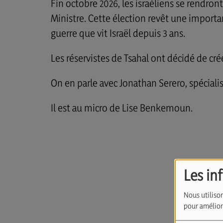
Fin octobre 2026, les israéliens se rendr
Ministre.
Cette élection revêt une importa
guerre que vit Israël depuis 3 ans.
Les réservistes de Tsahal ont décidé de cré
On en parle avec Jonathan Serero, spécialist
Il est au micro de Lise Benkemoun.
Les in
Nous utilison
pour améliore