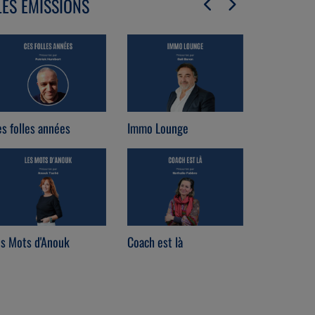
LES ÉMISSIONS
Hazak Veni
s folles années
Immo Lounge
Judaïca Cu
es Mots d'Anouk
Coach est là