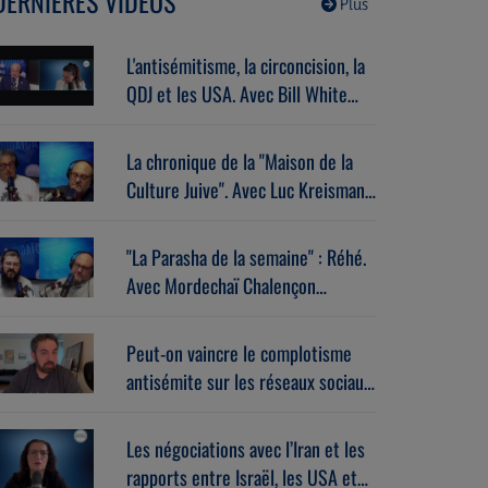
DERNIÈRES VIDÉOS
Plus
L'antisémitisme, la circoncision, la
QDJ et les USA. Avec Bill White
(07/07/2026)
La chronique de la "Maison de la
Culture Juive". Avec Luc Kreisman
(07/07/2026)
"La Parasha de la semaine" : Réhé.
Avec Mordechaï Chalençon
(07/07/2026)
Peut-on vaincre le complotisme
antisémite sur les réseaux sociaux
? Avec Stéphane Zibi
(06/08/2026)
Les négociations avec l’Iran et les
rapports entre Israël, les USA et