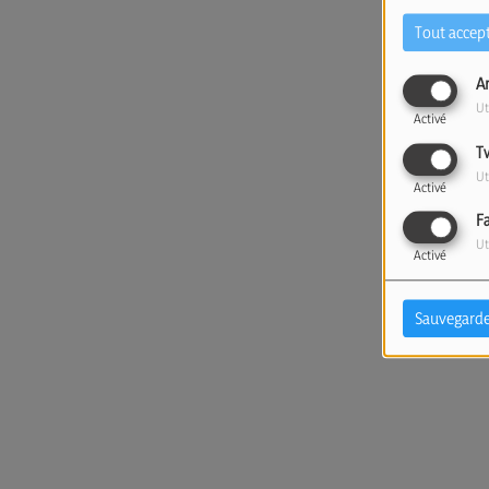
Tout accep
A
Ut
Activé
T
Ut
Activé
F
Ut
Activé
Sauvegarde