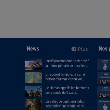
News
Nos 
Plus
Israël pourrait être confronté à
la même pénurie de missiles
que les États-Unis.
Un accord temporaire sur le
détroit d’Ormuz est en vue,
Donald Trump estime que « la
Le Hamas appelle les habitants
guerre prendra bientôt fin ».
de la bande de Gaza à
assassiner les responsables
La Belgique déploiera début
des milices armées soutenues
septembre une trentaine de
par Israël.