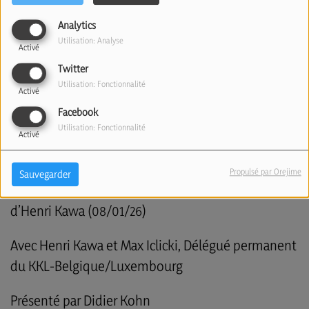
Analytics
Utilisation: Analyse
Activé
Twitter
Utilisation: Fonctionnalité
Activé
Facebook
Utilisation: Fonctionnalité
Activé
Propulsé par Orejime
Sauvegarder
“3000 ans d’histoire du peuple juif” : le livre
d’Henri Kawa (08/01/26)
Avec Henri Kawa et Max Iclicki, Délégué permanent
du KKL-Belgique/Luxembourg
Présenté par Didier Kohn