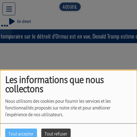
En direct
emporaire sur le détroit d’Ormuz est en vue, Donald Trump estime que
Les informations que nous
“3000 ans d’histoire du
collectons
peuple juif” : le livre
Nous utilisons des cookies pour fournir les services et les
d’Henri Kawa (08/01/26)
fonctionnalités proposés sur notre site et pour améliorer
l'expérience de nos utilisateurs.
Tout accepter
Tout refuser