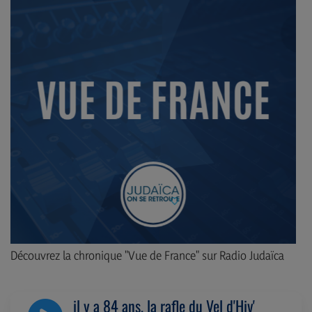
Découvrez la chronique "Vue de France" sur Radio Judaïca
il y a 84 ans, la rafle du Vel d'Hiv'