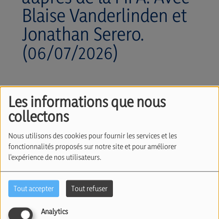
Blaise Vanderlinden et
Jonathan Serero.
(06/07/2026)
Les informations que nous
collectons
Nous utilisons des cookies pour fournir les services et les
fonctionnalités proposés sur notre site et pour améliorer
l'expérience de nos utilisateurs.
06 juillet 2026
Tout accepter
Tout refuser
Écouter le podcast
Télécharger le podcast
Analytics
Résultats de la nuit passée et discussion autour du