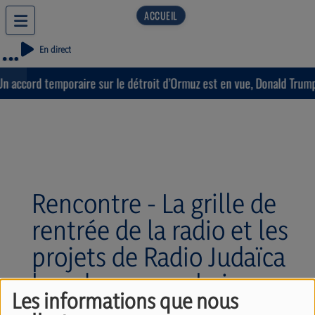
En direct
 accord temporaire sur le détroit d’Ormuz est en vue, Donald Trump e
Rencontre - La grille de
rentrée de la radio et les
projets de Radio Judaïca
lors de ces prochains
Les informations que nous
mois. Avec Olivier