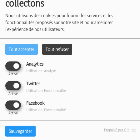
collectons
Sokolski (05/09/2024)
Nous utilisons des cookies pour fournir les services et les
fonctionnalités proposés sur notre site et pour améliorer
l'expérience de nos utilisateurs.
Tout accepter
Tout refuser
Analytics
Utilisation: Analyse
Activé
Twitter
05 septembre 2024
Utilisation: Fonctionnalité
Activé
Écouter le podcast
Télécharger le podcast
Facebook
Utilisation: Fonctionnalité
La grille de rentrée de la radio et les projets de
Activé
Radio Judaïca lors de ces prochains mois.
Propulsé par Orejime
Sauvegarder
Avec Olivier Sokolski, Vice-Président et co-