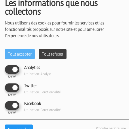
Les informations que nous
Boris. (01/07/2024)
collectons
Nous utilisons des cookies pour fournir les services et les
fonctionnalités proposés sur notre site et pour améliorer
l'expérience de nos utilisateurs.
Tout accepter
Tout refuser
Analytics
Utilisation: Analyse
Activé
01 juillet 2024
Twitter
Écouter le podcast
Télécharger le podcast
Utilisation: Fonctionnalité
Activé
Facebook
Bob Hasbara, influenceur belge, qui s’est lancé sur
Utilisation: Fonctionnalité
les réseaux sociaux au lendemain du 7/10 pour
Activé
tenter de lever les approximations sur la gestion
Propulsé par Orejime