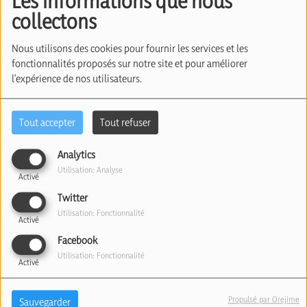
Les informations que nous
collectons
Nous utilisons des cookies pour fournir les services et les
fonctionnalités proposés sur notre site et pour améliorer
l'expérience de nos utilisateurs.
Tout accepter
Tout refuser
Analytics
06 juillet 2026
Utilisation: Analyse
Activé
Écouter le podcast
Télécharger le podcast
Twitter
Utilisation: Fonctionnalité
Activé
Les américains sont centrés sur leur anniversaire et
Facebook
les iraniens célèbrent les funérailles d'Ali
Utilisation: Fonctionnalité
Khamenei…
Activé
Les négociations passent-elles au second plan ?
Propulsé par Orejime
Sauvegarder