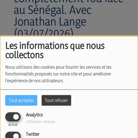
au Sénégal. Avec
Jonathan Lange
(03/07/2026)
Les informations que nous
collectons
Nous utilisons des cookies pour fournir les services et les
fonctionnalités proposés sur notre site et pour améliorer
l'expérience de nos utilisateurs.
Tout accepter
Tout refuser
03 juillet 2026
Analytics
Écouter le podcast
Télécharger le podcast
Utilisation: Analyse
Activé
Twitter
La Belgique s’est qualifiée au terme d’un scénario