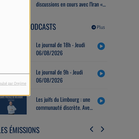
discussions en cours avec l'Iran «
se déroulent très bien ».
DERNIERS PODCASTS
Plus
Le journal de 18h - Jeudi
06/08/2026
Le journal de 9h - Jeudi
06/08/2026
pulsé par Orejime
Les juifs du Limbourg : une
communauté discrète. Avec
Alain Brose (06/08/2026)
LES ÉMISSIONS