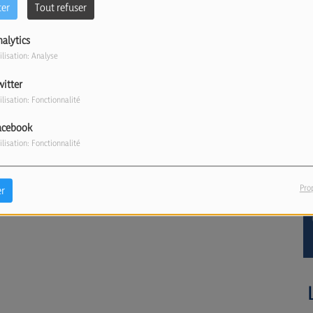
ter
Tout refuser
nalytics
ilisation: Analyse
witter
ilisation: Fonctionnalité
acebook
ilisation: Fonctionnalité
Pro
r