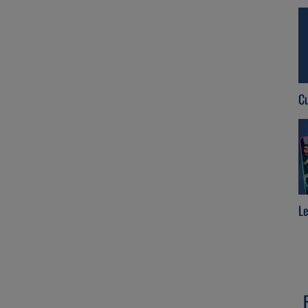
Re-connect
Cu
Le
Débranche