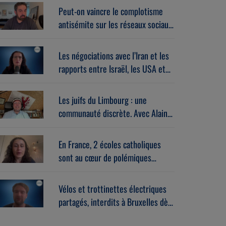
Peut-on vaincre le complotisme
antisémite sur les réseaux sociaux
? Avec Stéphane Zibi
(06/08/2026)
Les négociations avec l’Iran et les
rapports entre Israël, les USA et
l’Europe dans la guerre. Avec
Gérard vespierre (06/08/2026)
Les juifs du Limbourg : une
communauté discrète. Avec Alain
Brose (06/08/2026)
En France, 2 écoles catholiques
sont au cœur de polémiques
antisémites. Avec Léa Hanoune
(06/08/2026)
Vélos et trottinettes électriques
partagés, interdits à Bruxelles dès
le 1er septembre. Avec Benoît