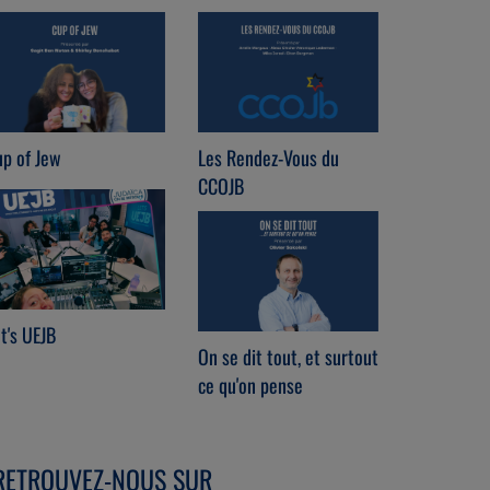
p of Jew
Les Rendez-Vous du
Chabat che
CCOJB
t's UEJB
Radio Brit
On se dit tout, et surtout
ce qu'on pense
RETROUVEZ-NOUS SUR