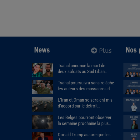
News
Nos 
Plus
Tsahal annonce la mort de
deux soldats au Sud Liban
dans l’explosion d’un bâtiment
Tsahal poursuivra sans relâche
piégé.
les auteurs des massacres du
7 octobre.
L’Iran et Oman se seraient mis
d’accord sur le détroit
d'Ormuz.
Les Belges pourront observer
la semaine prochaine la plus
importante éclipse solaire de
Donald Trump assure que les
ces 27 dernières années.