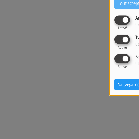
Tout accep
A
Ut
Activé
T
Ut
Activé
F
Ut
Activé
Sauvegarde