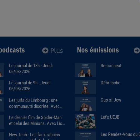
podcasts
Nos émissions
Plus
Le journal de 18h - Jeudi
Re-connect
06/08/2026
Débranche
Le journal de 9h - Jeudi
06/08/2026
Cup of Jew
Les juifs du Limbourg : une
communauté discrète. Avec
Alain Brose (06/08/2026)
Let's UEJB
Le dernier film de Spider-Man
et celui des Minions. Avec Lise
benkemoun.
Les Rendez-Vous du
New Tech - Les faux rabbins