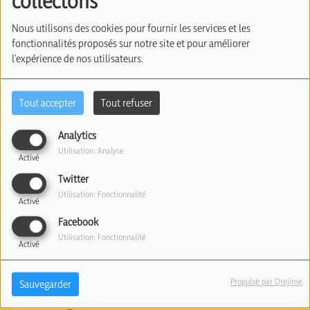
collectons
Nous utilisons des cookies pour fournir les services et les
fonctionnalités proposés sur notre site et pour améliorer
l'expérience de nos utilisateurs.
Tout accepter
Tout refuser
Analytics
Utilisation: Analyse
Activé
15 juin 2026
Twitter
Écouter le podcast
Télécharger le podcast
Utilisation: Fonctionnalité
Activé
Facebook
L’accord entre les USA et l’Iran fait grincer des
Utilisation: Fonctionnalité
dents en Israël.
Activé
On en parle avec Raphaël Jérusalmy, ancien Officier
Propulsé par Orejime
Sauvegarder
du Renseignement Militaire de Tsahal.