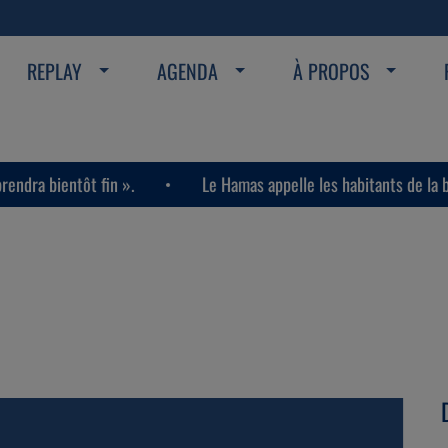
REPLAY
AGENDA
À PROPOS
n ».
Le Hamas appelle les habitants de la bande de Gaza à a