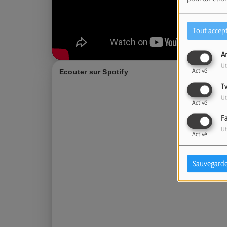
Tout accep
A
Ut
Activé
Ecouter sur Spotify
T
Ut
Activé
F
Ut
Activé
Sauvegarde