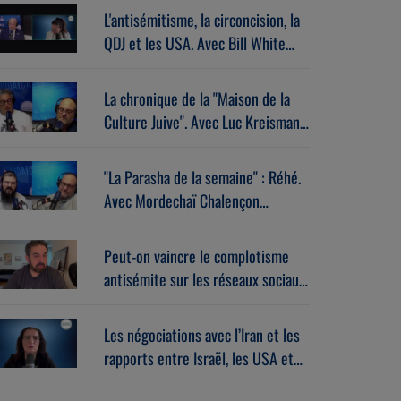
L'antisémitisme, la circoncision, la
QDJ et les USA. Avec Bill White
(07/07/2026)
La chronique de la "Maison de la
Culture Juive". Avec Luc Kreisman
(07/07/2026)
"La Parasha de la semaine" : Réhé.
Avec Mordechaï Chalençon
(07/07/2026)
Peut-on vaincre le complotisme
antisémite sur les réseaux sociaux
? Avec Stéphane Zibi
(06/08/2026)
Les négociations avec l’Iran et les
rapports entre Israël, les USA et
l’Europe dans la guerre. Avec