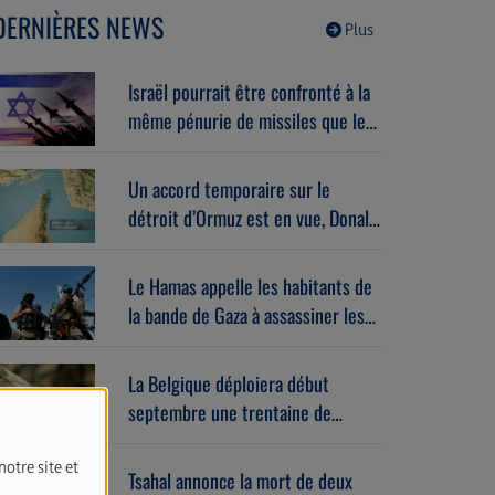
Gérard vespierre (06/08/2026)
DERNIÈRES NEWS
Plus
Israël pourrait être confronté à la
même pénurie de missiles que les
États-Unis.
Un accord temporaire sur le
détroit d’Ormuz est en vue, Donald
Trump estime que « la guerre
prendra bientôt fin ».
Le Hamas appelle les habitants de
la bande de Gaza à assassiner les
responsables des milices armées
soutenues par Israël.
La Belgique déploiera début
septembre une trentaine de
militaires au Groenland dans le
cadre de la nouvelle mission de
notre site et
Tsahal annonce la mort de deux