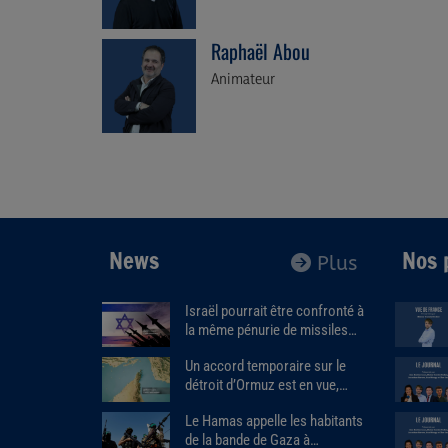
Raphaël Abou
Animateur
News
Nos 
Plus
Israël pourrait être confronté à
la même pénurie de missiles
que les États-Unis.
Un accord temporaire sur le
détroit d’Ormuz est en vue,
Donald Trump estime que « la
Le Hamas appelle les habitants
guerre prendra bientôt fin ».
de la bande de Gaza à