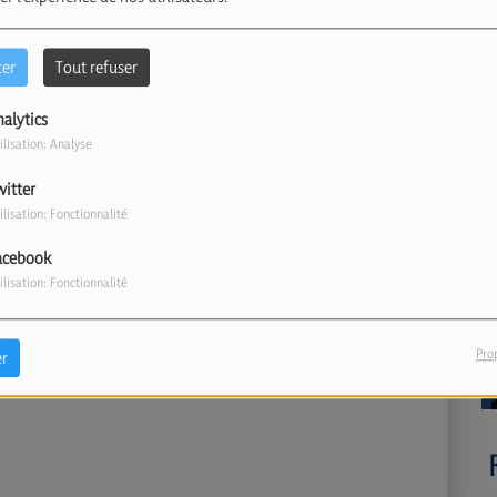
ter
Tout refuser
nalytics
ilisation: Analyse
witter
ilisation: Fonctionnalité
acebook
ilisation: Fonctionnalité
Pro
r