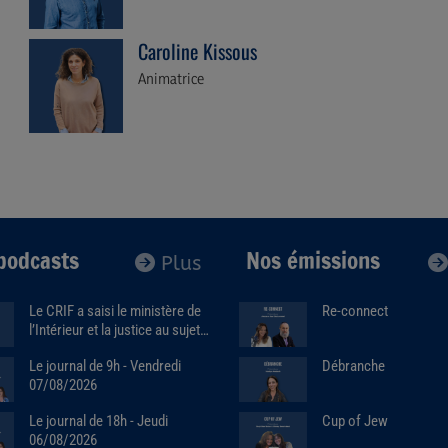
Caroline Kissous
Animatrice
podcasts
Nos émissions
Plus
Le CRIF a saisi le ministère de
Re-connect
l’Intérieur et la justice au sujet
de la marque Sa7ten. Avec
Débranche
Le journal de 9h - Vendredi
Robert Ejnes (07/07/2026)
07/08/2026
Cup of Jew
Le journal de 18h - Jeudi
06/08/2026